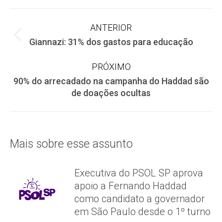
Facebook
X
WhatsApp
Navegação
ANTERIOR
Post
Giannazi: 31% dos gastos para educação
de
anterior:
PRÓXIMO
post:
90% do arrecadado na campanha do Haddad são
Próximo
de doações ocultas
post:
Mais sobre esse assunto
Executiva do PSOL SP aprova
apoio a Fernando Haddad
como candidato a governador
em São Paulo desde o 1º turno