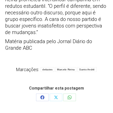
redutos estudantil. “O perfil é diferente, sendo
necessário outro discurso, porque aqui é
grupo específico. A cara do nosso partido é
buscar jovens insatisfeitos com perspectiva
de mudanças.”
Matéria publicada pelo Jornal Diário do
Grande ABC
Marcações:
debates
Marcelo Reina
Santo André
Compartilhar esta postagem
Share
Share
Share
on
on
on