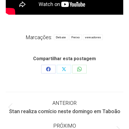
Marcações:
Debate
Freixo
vereadores
Compartilhar esta postagem
Share
Share
Share
on
on
on
Facebook
X
WhatsApp
Navegação
ANTERIOR
Post
Stan realiza comício neste domingo em Taboão
de
anterior:
PRÓXIMO