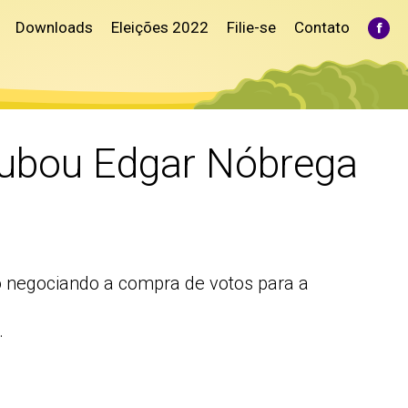
Downloads
Eleições 2022
Filie-se
Contato
Fac
pag
ope
in
ne
win
rubou Edgar Nóbrega
do negociando a compra de votos para a
.