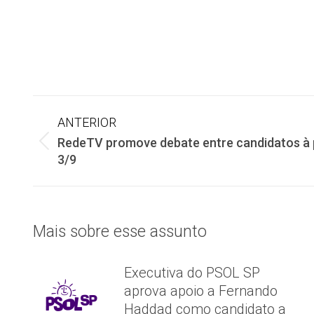
Navegação
ANTERIOR
RedeTV promove debate entre candidatos à p
de
Post
3/9
anterior:
post:
Mais sobre esse assunto
Executiva do PSOL SP
aprova apoio a Fernando
Haddad como candidato a