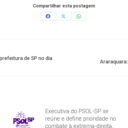
Compartilhar esta postagem
Share
Share
Share
on
on
on
Facebook
X
WhatsApp
refeitura de SP no dia
Próximo
Araraquara:
post:
Executiva do PSOL-SP se
reúne e define prioridade no
combate à extrema-direita,