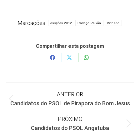
Marcações:
eleições 2012
Rodrigo Paixão
Vinhedo
Compartilhar esta postagem
Share
Share
Share
on
on
on
Facebook
X
WhatsApp
Navegação
ANTERIOR
Post
Candidatos do PSOL de Pirapora do Bom Jesus
de
anterior:
PRÓXIMO
post:
Próximo
Candidatos do PSOL Angatuba
post: