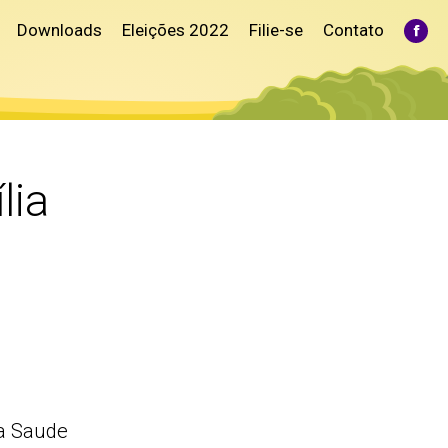
Downloads
Eleições 2022
Filie-se
Contato
Fac
pag
ope
in
ne
win
lia
a Saude