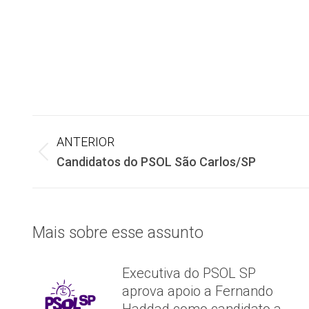
Navegação
ANTERIOR
Post
Candidatos do PSOL São Carlos/SP
de
anterior:
post:
Mais sobre esse assunto
Executiva do PSOL SP
aprova apoio a Fernando