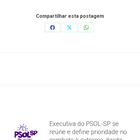
Compartilhar esta postagem
Share
Share
Share
on
on
on
Facebook
X
WhatsApp
Próximo
post:
Executiva do PSOL-SP se
reúne e define prioridade no