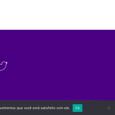
Site desenvolvido por
Appmobi
sumiremos que você está satisfeito com ele.
Ok