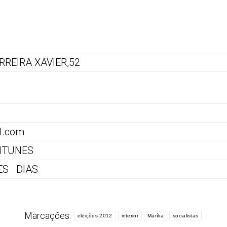
REIRA XAVIER,52
l.com
NTUNES
ES DIAS
Marcações:
eleições 2012
interior
Marília
socialistas