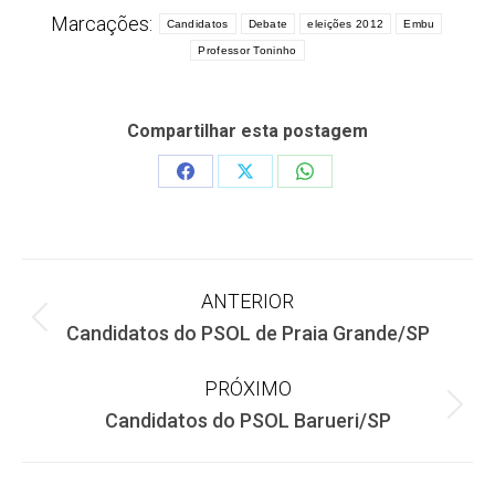
Marcações:
Candidatos
Debate
eleições 2012
Embu
Professor Toninho
Compartilhar esta postagem
Share
Share
Share
on
on
on
Facebook
X
WhatsApp
Navegação
ANTERIOR
Post
Candidatos do PSOL de Praia Grande/SP
de
anterior:
PRÓXIMO
post:
Próximo
Candidatos do PSOL Barueri/SP
post: