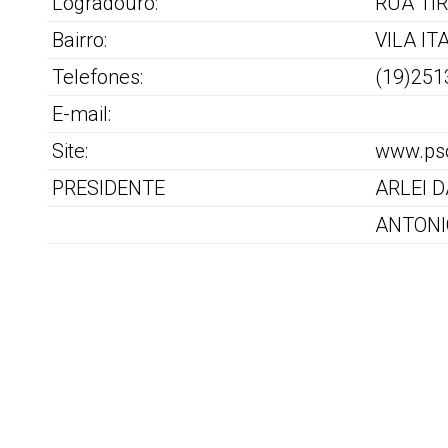
Logradouro:
RUA TI
Bairro:
VILA I
Telefones:
(19)251
E-mail:
Site:
www.pso
PRESIDENTE
ARLEI 
ANTONI