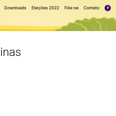
Downloads
Eleições 2022
Filie-se
Contato
Fac
pag
ope
in
ne
win
inas