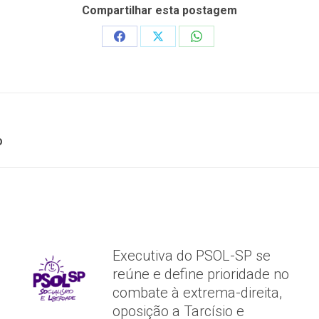
Compartilhar esta postagem
Share
Share
Share
on
on
on
Facebook
X
WhatsApp
Próximo
o
post:
Executiva do PSOL-SP se
reúne e define prioridade no
combate à extrema-direita,
oposição a Tarcísio e