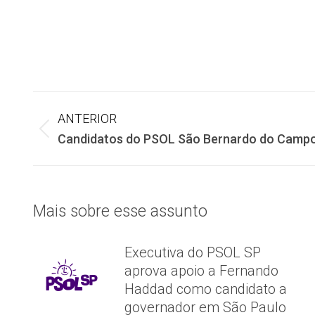
Navegação
ANTERIOR
Post
Candidatos do PSOL São Bernardo do Camp
de
anterior:
post:
Mais sobre esse assunto
Executiva do PSOL SP
aprova apoio a Fernando
Haddad como candidato a
governador em São Paulo