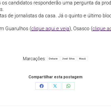
dos os candidatos responderão uma pergunta da pro
s.
ntas de jornalistas da casa. Já o quinto e último b
em Guarulhos (
clique aqui e veja
), Osasco (
clique a
Marcações:
Debate
José Silva
Mauá
Compartilhar esta postagem
Share
Share
Share
on
on
on
Facebook
X
WhatsApp