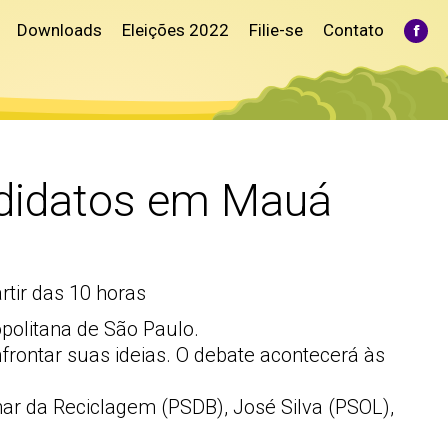
Downloads
Eleições 2022
Filie-se
Contato
Fac
pag
ope
in
ne
win
ndidatos em Mauá
tir das 10 horas
politana de São Paulo.
frontar suas ideias. O debate acontecerá às
imar da Reciclagem (PSDB), José Silva (PSOL),