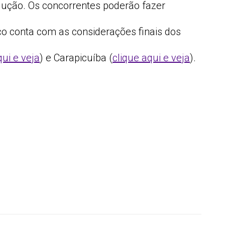
dução. Os concorrentes poderão fazer
loco conta com as considerações finais dos
qui e veja
) e Carapicuíba (
clique aqui e veja
).