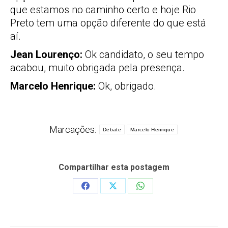
que estamos no caminho certo e hoje Rio
Preto tem uma opção diferente do que está
aí.
Jean Lourenço:
Ok candidato, o seu tempo
acabou, muito obrigada pela presença.
Marcelo Henrique:
Ok, obrigado.
Marcações:
Debate
Marcelo Henrique
Compartilhar esta postagem
Share
Share
Share
on
on
on
Facebook
X
WhatsApp