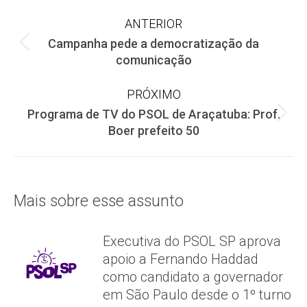
Navegação
ANTERIOR
Campanha pede a democratização da
de
Post
comunicação
anterior:
post:
PRÓXIMO
Programa de TV do PSOL de Araçatuba: Prof.
Próximo
Boer prefeito 50
post:
Mais sobre esse assunto
Executiva do PSOL SP aprova
apoio a Fernando Haddad
como candidato a governador
em São Paulo desde o 1º turno