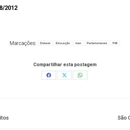
08/2012
Marcações:
Debate
Educação
Ivan
Parlamentares
PIB
Compartilhar esta postagem
Share
Share
Share
on
on
on
Facebook
X
WhatsApp
Próximo
itos
São C
post: