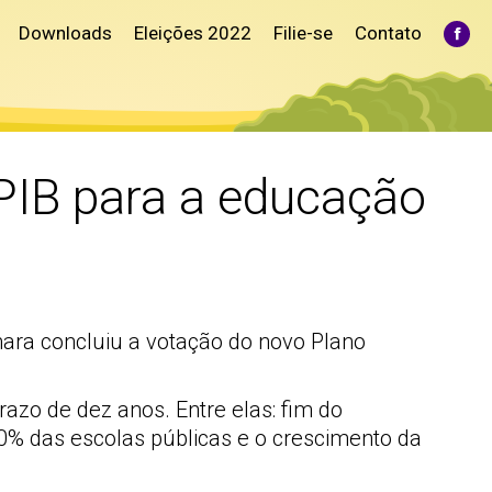
Downloads
Eleições 2022
Filie-se
Contato
Fac
pag
ope
in
ne
win
 PIB para a educação
ara concluiu a votação do novo Plano
razo de dez anos. Entre elas: fim do
% das escolas públicas e o crescimento da