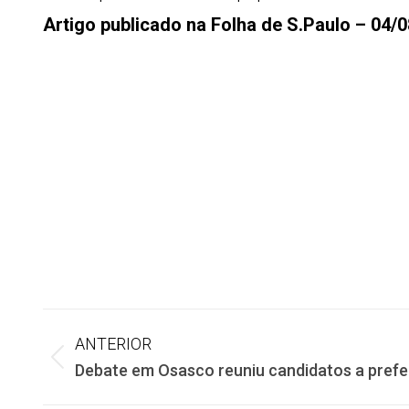
Artigo publicado na Folha de S.Paulo – 04/
Navegação
ANTERIOR
Post
Debate em Osasco reuniu candidatos a prefe
de
anterior: