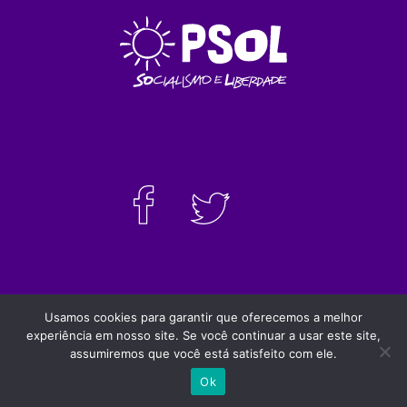
Usamos cookies para garantir que oferecemos a melhor
PSOLSP 2020 © - Direitos liberados desde que
experiência em nosso site. Se você continuar a usar este site,
citada a fonte
assumiremos que você está satisfeito com ele.
Site desenvolvido por
Appmobi
Ok