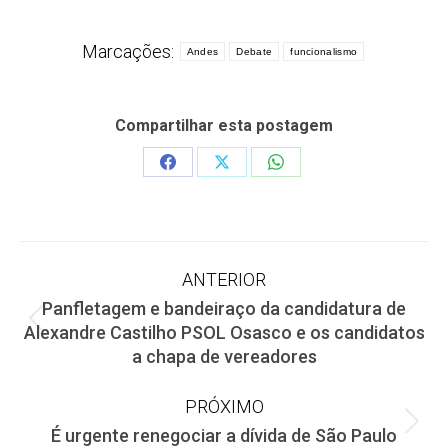
Marcações:
Andes
Debate
funcionalismo
Compartilhar esta postagem
Share
Share
Share
on
on
on
Facebook
X
WhatsApp
Navegação
ANTERIOR
Panfletagem e bandeiraço da candidatura de
de
Post
Alexandre Castilho PSOL Osasco e os candidatos
anterior:
a chapa de vereadores
post:
PRÓXIMO
Próximo
É urgente renegociar a dívida de São Paulo