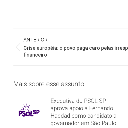
Navegação
ANTERIOR
Crise européia: o povo paga caro pelas irres
de
Post
financeiro
anterior:
post:
Mais sobre esse assunto
Executiva do PSOL SP
aprova apoio a Fernando
Haddad como candidato a
governador em São Paulo