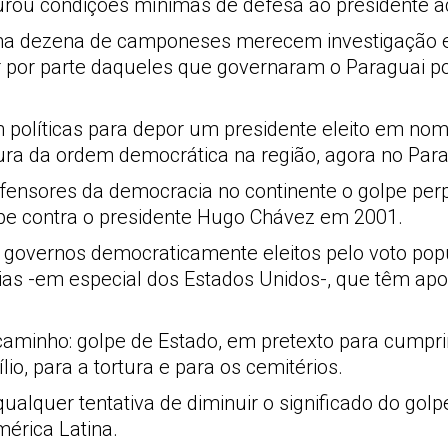
gurou condições mínimas de defesa ao presidente 
uma dezena de camponeses merecem investigação 
r por parte daqueles que governaram o Paraguai po
 políticas para depor um presidente eleito em no
ra da ordem democrática na região, agora no Para
fensores da democracia no continente o golpe perp
lpe contra o presidente Hugo Chávez em 2001.
governos democraticamente eleitos pelo voto pop
ias -em especial dos Estados Unidos-, que têm apo
aminho: golpe de Estado, em pretexto para cumprir
io, para a tortura e para os cemitérios.
ualquer tentativa de diminuir o significado do golp
érica Latina.