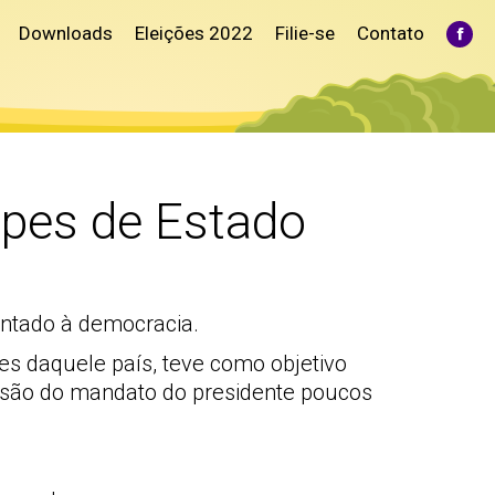
Downloads
Eleições 2022
Filie-se
Contato
Fac
pag
ope
in
ne
win
lpes de Estado
entado à democracia.
es daquele país, teve como objetivo
clusão do mandato do presidente poucos