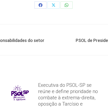
Share
Share
Share
on
on
on
Facebook
X
WhatsApp
ponsabilidades do setor
PSOL de Preside
Próximo
post:
Executiva do PSOL-SP se
reúne e define prioridade no
combate à extrema-direita,
oposição a Tarcísio e