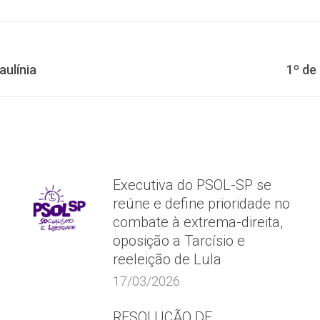
Facebook
X
WhatsApp
Próximo
ulínia
1º de
post:
Executiva do PSOL-SP se
reúne e define prioridade no
combate à extrema-direita,
oposição a Tarcísio e
reeleição de Lula
17/03/2026
RESOLUÇÃO DE