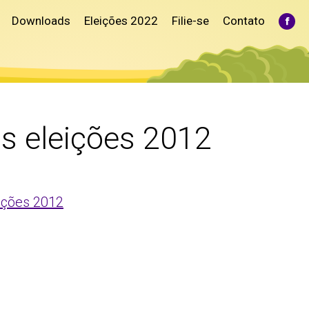
Downloads
Eleições 2022
Filie-se
Contato
Fac
pag
ope
in
ne
win
s eleições 2012
eições 2012