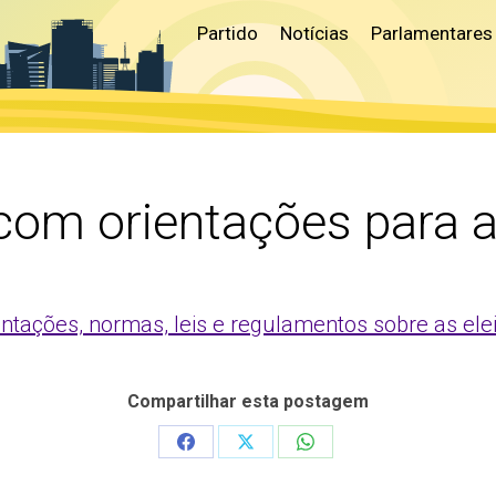
Partido
Notícias
Parlamentares
com orientações para a
ientações, normas, leis e regulamentos sobre as el
Compartilhar esta postagem
Share
Share
Share
on
on
on