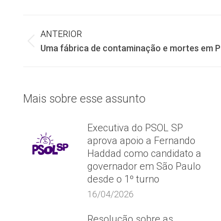
Navegação
ANTERIOR
Post
Uma fábrica de contaminação e mortes em Pa
de
anterior:
post:
Mais sobre esse assunto
Executiva do PSOL SP
aprova apoio a Fernando
Haddad como candidato a
governador em São Paulo
desde o 1º turno
16/04/2026
Resolução sobre as