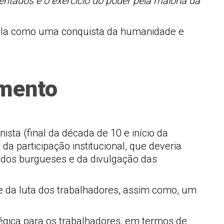
ntados e o exercício do poder pela maioria da
zá-la como uma conquista da humanidade e
amento
sta (final da década de 10 e início da
a participação institucional, que deveria
s dos burgueses e da divulgação das
s e da luta dos trabalhadores, assim como, um
égica para os trabalhadores, em termos de