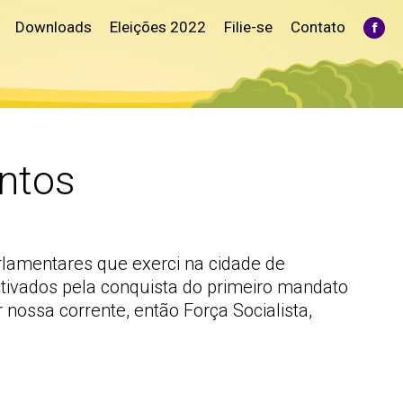
Downloads
Eleições 2022
Filie-se
Contato
Fac
pag
ope
in
ne
win
entos
rlamentares que exerci na cidade de
otivados pela conquista do primeiro mandato
 nossa corrente, então Força Socialista,