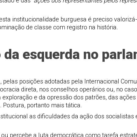
stado e das “
ações dos representantes pelos represe
esta institucionalidade burguesa é preciso valori
inação de classe com registro na história.
o da esquerda no parl
 pelas posições adotadas pela Internacional Comuni
racia direta, nos conselhos operários ou, no caso d
a exploração e da opressão dos patrões, das açõe
 Postura, portanto mais tática.
nstitucional as dificuldades da ação dos socialista
ou percebe a luta democrática como tarefa estrat