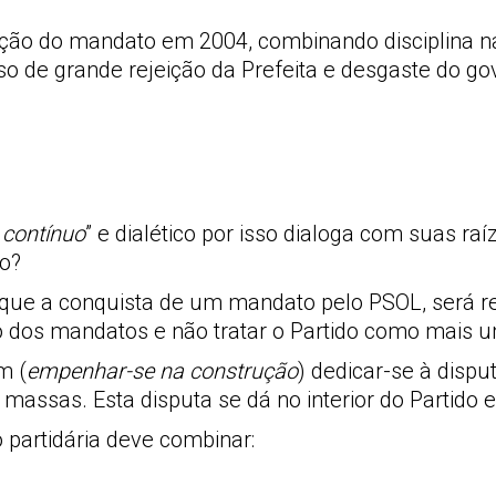
leição do mandato em 2004, combinando disciplina
o de grande rejeição da Prefeita e desgaste do go
contínuo
” e dialético por isso dialoga com suas raí
to?
 que a conquista de um mandato pelo PSOL, será res
io dos mandatos e não tratar o Partido como mais u
m (
empenhar-se na construção
) dedicar-se à disp
 massas. Esta disputa se dá no interior do Partido 
 partidária deve combinar: