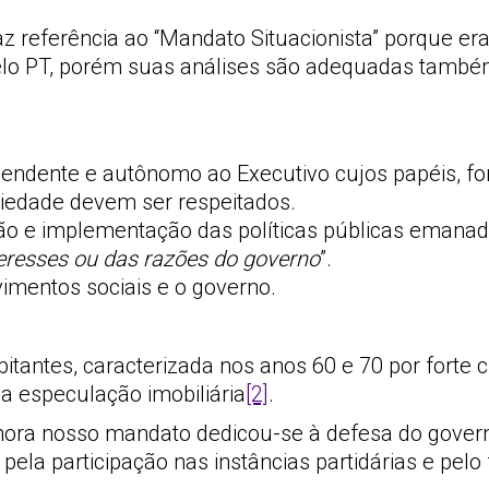
” faz referência ao “Mandato Situacionista” porque
pelo PT, porém suas análises são adequadas també
ndente e autônomo ao Executivo cujos papéis, form
ciedade devem ser respeitados.
ação e implementação das políticas públicas emanad
eresses ou das razões do governo
”.
imentos sociais e o governo.
tantes, caracterizada nos anos 60 e 70 por forte 
a especulação imobiliária
[2]
.
 hora nosso mandato dedicou-se à defesa do govern
 pela participação nas instâncias partidárias e pe