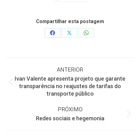
Compartilhar esta postagem
Share
Share
Share
on
on
on
Facebook
X
WhatsApp
Navegação
ANTERIOR
Ivan Valente apresenta projeto que garante
de
Post
transparência no reajustes de tarifas do
anterior:
transporte público
post:
PRÓXIMO
Próximo
Redes sociais e hegemonia
post: