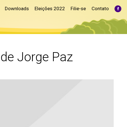
Downloads
Eleições 2022
Filie-se
Contato
Fac
pag
ope
in
ne
win
 de Jorge Paz