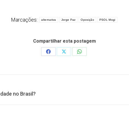
Marcações:
alternativa
Jorge Paz
Oposição
PSOL Mogi
Compartilhar esta postagem
Share
Share
Share
on
on
on
Facebook
X
WhatsApp
Próximo
dade no Brasil?
post: