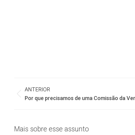
Navegação
ANTERIOR
Post
Por que precisamos de uma Comissão da Ver
de
anterior:
post:
Mais sobre esse assunto