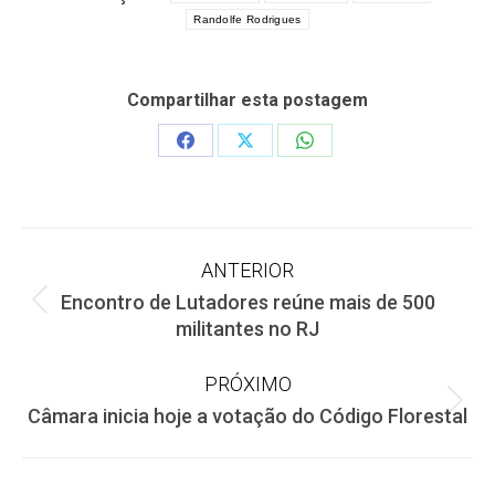
Randolfe Rodrigues
Compartilhar esta postagem
Share
Share
Share
on
on
on
Facebook
X
WhatsApp
Navegação
ANTERIOR
Encontro de Lutadores reúne mais de 500
de
Post
militantes no RJ
anterior:
post:
PRÓXIMO
Próximo
Câmara inicia hoje a votação do Código Florestal
post: