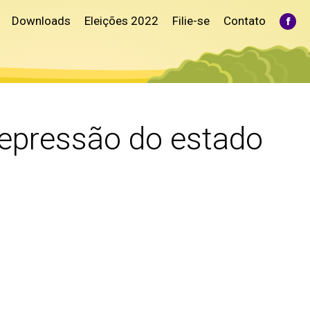
Downloads
Eleições 2022
Filie-se
Contato
Fac
pag
ope
in
ne
win
repressão do estado