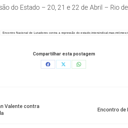
ão do Estado – 20, 21 e 22 de Abril – Rio de
Encontro Nacional de Lutadores contra a repressão do estado;intersindical;mas;mtl;mes;tl
Compartilhar esta postagem
Share
Share
Share
on
on
on
Facebook
X
WhatsApp
an Valente contra
Próximo
Encontro de 
da
post: