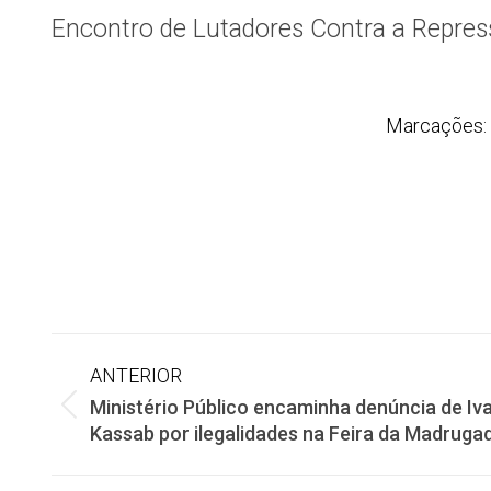
Encontro de Lutadores Contra a Repress
Marcações:
Navegação
ANTERIOR
Ministério Público encaminha denúncia de Iv
de
Post
Kassab por ilegalidades na Feira da Madruga
anterior: