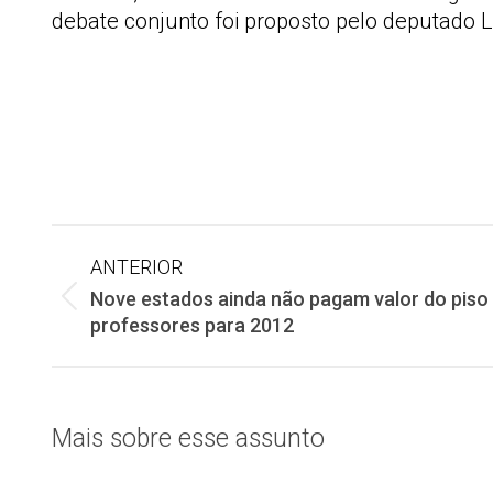
debate conjunto foi proposto pelo deputado
Navegação
ANTERIOR
Nove estados ainda não pagam valor do piso
de
Post
professores para 2012
anterior:
post:
Mais sobre esse assunto