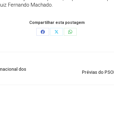
 Luiz Fernando Machado.
Compartilhar esta postagem
Share
Share
Share
on
on
on
Facebook
X
WhatsApp
 nacional dos
Próximo
Prévias do PSO
post: