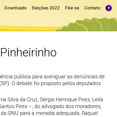
Downloads
Eleições 2022
Filie-se
Contato
Fac
pag
ope
in
ne
win
Pinheirinho
iência pública para averiguar as denúncias de
SP). O debate foi proposto pelos deputados
 Silva da Cruz, Sérgio Henrique Pires, Leila
 Santos Pires –, do advogado dos moradores,
ial da ONU para a moradia adequada, Raquel