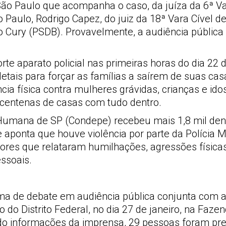
e São Paulo que acompanha o caso, da juíza da 6ª 
o Paulo, Rodrigo Capez, do juiz da 18ª Vara Cível de
 Cury (PSDB). Provavelmente, a audiência pública
orte aparato policial nas primeiras horas do dia 2
letais para forçar as famílias a saírem de suas ca
ncia física contra mulheres grávidas, crianças e 
 centenas de casas com tudo dentro.
 Humana de SP (Condepe) recebeu mais 1,8 mil den
e aponta que houve violência por parte da Polícia M
es que relataram humilhações, agressões físicas
ssoais.
a de debate em audiência pública conjunta com a
do Distrito Federal, no dia 27 de janeiro, na Fazen
undo informações da imprensa, 29 pessoas foram p