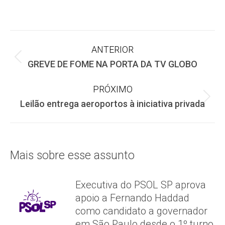
on
on
on
Facebook
X
WhatsApp
Navegação
ANTERIOR
Post
GREVE DE FOME NA PORTA DA TV GLOBO
de
anterior:
PRÓXIMO
post:
Próximo
Leilão entrega aeroportos à iniciativa privada
post:
Mais sobre esse assunto
Executiva do PSOL SP aprova
apoio a Fernando Haddad
como candidato a governador
em São Paulo desde o 1º turno