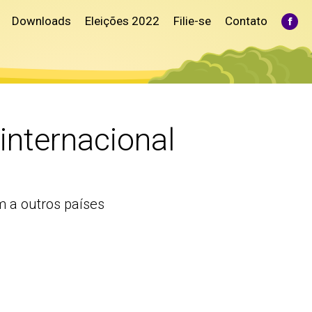
Downloads
Eleições 2022
Filie-se
Contato
Fac
pag
ope
in
ne
win
internacional
m a outros países