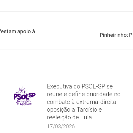
on
on
on
Facebook
X
WhatsApp
estam apoio à
Próximo
Pinheirinho: 
post:
Executiva do PSOL-SP se
reúne e define prioridade no
combate à extrema-direita,
oposição a Tarcísio e
reeleição de Lula
17/03/2026