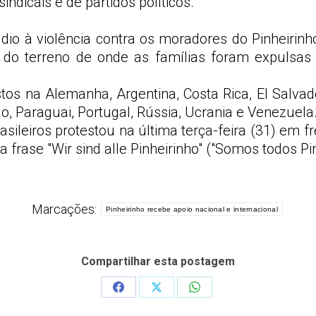
indicais e de partidos políticos.
io à violência contra os moradores do Pinheirinh
do terreno de onde as famílias foram expulsas
os na Alemanha, Argentina, Costa Rica, El Salvado
apão, Paraguai, Portugal, Rússia, Ucrania e Venezuela
leiros protestou na última terça-feira (31) em fr
rase "Wir sind alle Pinheirinho" ("Somos todos Pin
Marcações:
Pinheirinho recebe apoio nacional e internacional
Compartilhar esta postagem
Share
Share
Share