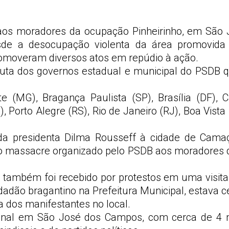
 aos moradores da ocupação Pinheirinho, em São
de a desocupação violenta da área promovida pe
promoveram diversos atos em repúdio à ação.
ta dos governos estadual e municipal do PSDB q
 (MG), Bragança Paulista (SP), Brasília (DF), C
L), Porto Alegre (RS), Rio de Janeiro (RJ), Boa Vi
da presidenta Dilma Rousseff à cidade de Camaça
r “o massacre organizado pelo PSDB aos moradores d
também foi recebido por protestos em uma visita à
cidadão bragantino na Prefeitura Municipal, estava c
 dos manifestantes no local.
ional em São José dos Campos, com cerca de 4 m