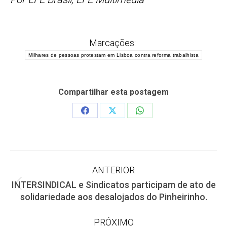
Marcações:
Milhares de pessoas protestam em Lisboa contra reforma trabalhista
Compartilhar esta postagem
Share
Share
Share
on
on
on
Facebook
X
WhatsApp
Navegação
ANTERIOR
INTERSINDICAL e Sindicatos participam de ato de
de
Post
solidariedade aos desalojados do Pinheirinho.
anterior:
post:
PRÓXIMO