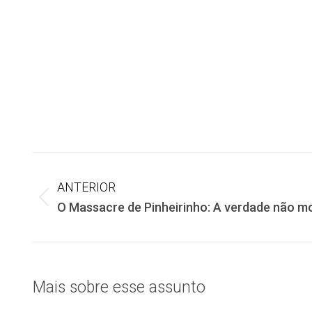
Navegação
ANTERIOR
de
Post
O Massacre de Pinheirinho: A verdade não m
anterior:
post:
Mais sobre esse assunto