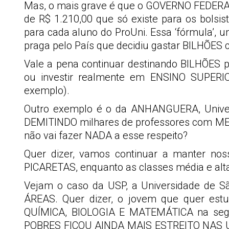
Mas, o mais grave é que o GOVERNO FEDERAL va
de R$ 1.210,00 que só existe para os bols
para cada aluno do ProUni. Essa ‘fórmula’
praga pelo País que decidiu gastar BILHÕES c
Vale a pena continuar destinando BILHÕES p
ou investir realmente em ENSINO SUPERI
exemplo).
Outro exemplo é o da ANHANGUERA, Univers
DEMITINDO milhares de professores com MES
não vai fazer NADA a esse respeito?
Quer dizer, vamos continuar a manter no
PICARETAS, enquanto as classes média e alt
Vejam o caso da USP, a Universidade de 
ÁREAS. Quer dizer, o jovem que quer est
QUÍMICA, BIOLOGIA E MATEMÁTICA na segu
POBRES FICOU AINDA MAIS ESTREITO NAS UNI