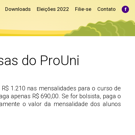
Downloads
Eleições 2022
Filie-se
Contato
Fac
pag
ope
in
ne
win
sas do ProUni
a R$ 1.210 nas mensalidades para o curso de
paga apenas R$ 690,00. Se for bolsista, paga o
icamente o valor da mensalidade dos alunos