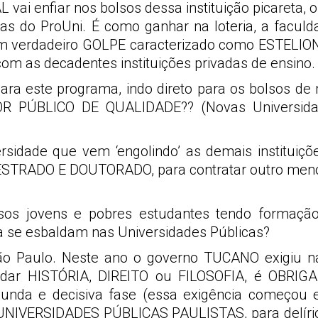
i enfiar nos bolsos dessa instituição picareta, os
istas do ProUni. É como ganhar na loteria, a fa
, um verdadeiro GOLPE caracterizado como ESTELI
om as decadentes instituições privadas de ensino.
ara este programa, indo direto para os bolsos d
OR PÚBLICO DE QUALIDADE?? (Novas Universida
idade que vem ‘engolindo’ as demais instituiç
TRADO E DOUTORADO, para contratar outro menos q
ssos jovens e pobres estudantes tendo formaçã
a se esbaldam nas Universidades Públicas?
São Paulo. Neste ano o governo TUCANO exigiu 
udar HISTÓRIA, DIREITO ou FILOSOFIA, é OBRIGA
nda e decisiva fase (essa exigência começo
VERSIDADES PÚBLICAS PAULISTAS, para delírio 