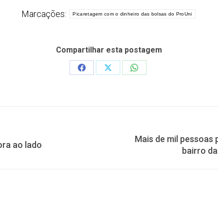
Marcações:
Picaretagem com o dinheiro das bolsas do ProUni
Compartilhar esta postagem
Share
Share
Share
on
on
on
Facebook
X
WhatsApp
Mais de mil pessoas
Próximo
ora ao lado
bairro d
post: