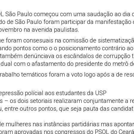
OL São Paulo começou com uma saudação ao dia d
ado de São Paulo foram participar da manifestação
ovembro na avenida paulistas.
 foram consesuais na comissão de sistematização 
ando pontos como o o posicionamento contrário ao n
 também denúnciava os escândalos de corrupção ta
dual com o afastamento do presidente do metrô d
abalho temáticos foram a voto logo após a de reso
repressão polícial aos estudantes da USP
 – os dois setoriais realizaram conjuntamente a re
, entre outros pontos, que seja pauta das candidat
 mulheres nas instâncias partidárias mas apontar
foram aprovadas nos congressos do PSOL do Ceará 