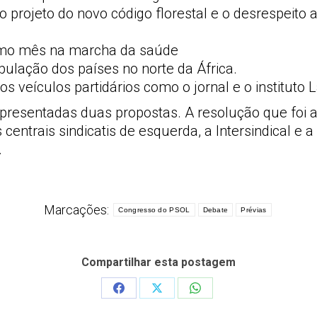
o projeto do novo código florestal e o desrespeito
ximo mês na marcha da saúde
pulação dos países no norte da África.
veículos partidários como o jornal e o instituto 
 apresentadas duas propostas. A resolução que foi
 centrais sindicatis de esquerda, a Intersindical e
.
Marcações:
Congresso do PSOL
Debate
Prévias
Compartilhar esta postagem
Share
Share
Share