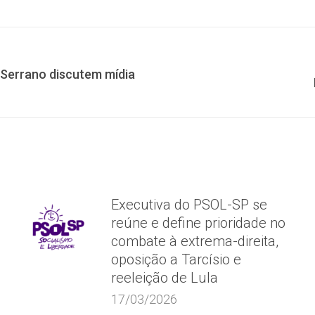
on
on
on
Facebook
X
WhatsApp
 Serrano discutem mídia
Próximo
post:
Executiva do PSOL-SP se
reúne e define prioridade no
combate à extrema-direita,
oposição a Tarcísio e
reeleição de Lula
17/03/2026