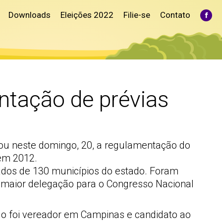
Downloads
Eleições 2022
Filie-se
Contato
Fac
pag
ope
in
ne
win
tação de prévias
ovou neste domingo, 20, a regulamentação do
 em 2012.
iados de 130 municípios do estado. Foram
a maior delegação para o Congresso Nacional
alo foi vereador em Campinas e candidato ao