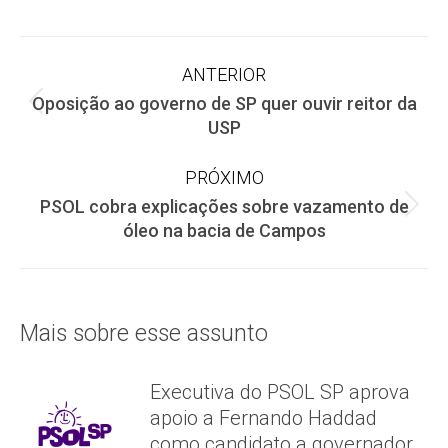
on
on
on
Facebook
X
WhatsApp
Navegação
ANTERIOR
Oposição ao governo de SP quer ouvir reitor da
de
Post
USP
anterior:
post:
PRÓXIMO
PSOL cobra explicações sobre vazamento de
Próximo
óleo na bacia de Campos
post:
Mais sobre esse assunto
Executiva do PSOL SP aprova
apoio a Fernando Haddad
como candidato a governador