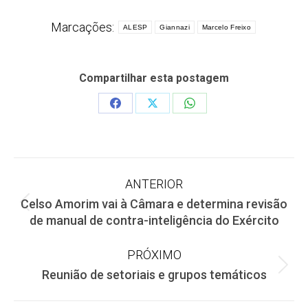
Marcações:
ALESP
Giannazi
Marcelo Freixo
Compartilhar esta postagem
Share
Share
Share
on
on
on
Facebook
X
WhatsApp
Navegação
ANTERIOR
Celso Amorim vai à Câmara e determina revisão
de
Post
de manual de contra-inteligência do Exército
anterior:
post:
PRÓXIMO
Próximo
Reunião de setoriais e grupos temáticos
post: