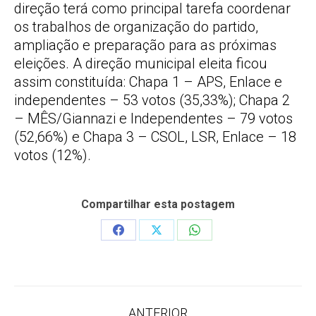
direção terá como principal tarefa coordenar
os trabalhos de organização do partido,
ampliação e preparação para as próximas
eleições. A direção municipal eleita ficou
assim constituída: Chapa 1 – APS, Enlace e
independentes – 53 votos (35,33%); Chapa 2
– MÊS/Giannazi e Independentes – 79 votos
(52,66%) e Chapa 3 – CSOL, LSR, Enlace – 18
votos (12%).
Compartilhar esta postagem
Share
Share
Share
on
on
on
Facebook
X
WhatsApp
Navegação
ANTERIOR