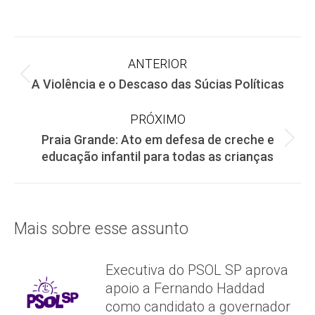
on
on
on
Facebook
X
WhatsApp
Navegação
ANTERIOR
Post
A Violência e o Descaso das Súcias Políticas
de
anterior:
PRÓXIMO
post:
Praia Grande: Ato em defesa de creche e
Próximo
educação infantil para todas as crianças
post:
Mais sobre esse assunto
Executiva do PSOL SP aprova
apoio a Fernando Haddad
como candidato a governador