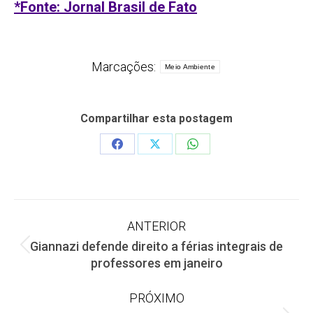
*Fonte: Jornal Brasil de Fato
Marcações:
Meio Ambiente
Compartilhar esta postagem
Share
Share
Share
on
on
on
Facebook
X
WhatsApp
Navegação
ANTERIOR
Giannazi defende direito a férias integrais de
de
Post
professores em janeiro
anterior:
post:
PRÓXIMO