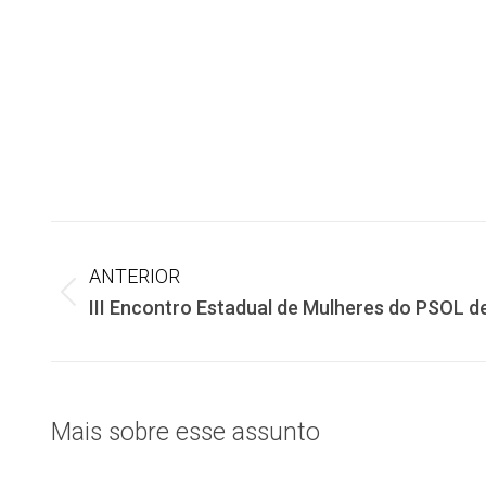
Navegação
ANTERIOR
de
Post
III Encontro Estadual de Mulheres do PSOL d
anterior:
post:
Mais sobre esse assunto