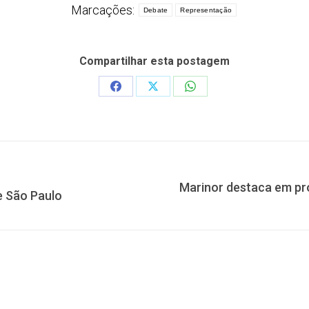
Marcações:
Debate
Representação
Compartilhar esta postagem
Share
Share
Share
on
on
on
Facebook
X
WhatsApp
Marinor destaca em pr
Próximo
e São Paulo
post: