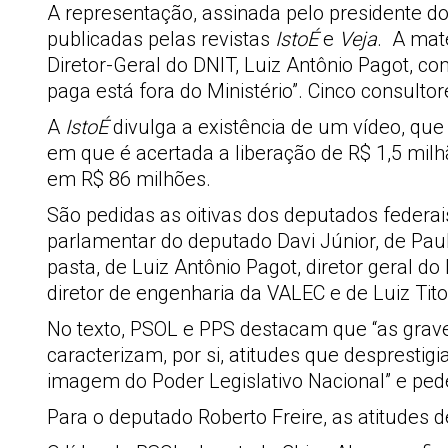
A representação, assinada pelo presidente do
publicadas pelas revistas
IstoÉ
e
Veja
. A mat
Diretor-Geral do DNIT, Luiz Antônio Pagot, 
paga está fora do Ministério”. Cinco consulto
A
IstoÉ
divulga a existência de um vídeo, que 
em que é acertada a liberação de R$ 1,5 milh
em R$ 86 milhões.
São pedidas as oitivas dos deputados federais
parlamentar do deputado Davi Júnior, de Paul
pasta, de Luiz Antônio Pagot, diretor geral d
diretor de engenharia da VALEC e de Luiz Tito
No texto, PSOL e PPS destacam que “as graves 
caracterizam, por si, atitudes que desprest
imagem do Poder Legislativo Nacional” e pede
Para o deputado Roberto Freire, as atitudes