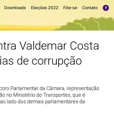
Downloads
Eleições 2022
Filie-se
Contato
Fac
pag
ope
in
ne
win
ntra Valdemar Costa
ias de corrupção
Decoro Parlamentar da Câmara, representação
o no Ministério do Transportes, que é
 ao lado dos demais parlamentares da