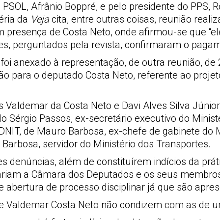
 PSOL, Afrânio Boppré, e pelo presidente do PPS, R
éria da
Veja
cita, entre outras coisas, reunião real
com presença de Costa Neto, onde afirmou-se que “
res, perguntados pela revista, confirmaram o pagam
foi anexado à representação, de outra reunião, de 
ão para o deputado Costa Neto, referente ao projet
 Valdemar da Costa Neto e Davi Alves Silva Júnior, 
o Sérgio Passos, ex-secretário executivo do Ministé
o DNIT, de Mauro Barbosa, ex-chefe de gabinete do M
 Barbosa, servidor do Ministério dos Transportes.
denúncias, além de constituírem indícios da prátic
igiariam a Câmara dos Deputados e os seus membros
 abertura de processo disciplinar já que são apres
 de Valdemar Costa Neto não condizem com as de um