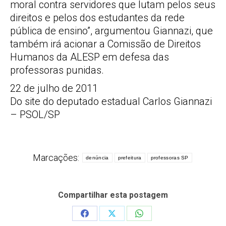
moral contra servidores que lutam pelos seus
direitos e pelos dos estudantes da rede
pública de ensino”, argumentou Giannazi, que
também irá acionar a Comissão de Direitos
Humanos da ALESP em defesa das
professoras punidas.
22 de julho de 2011
Do site do deputado estadual Carlos Giannazi
– PSOL/SP
Marcações:
denúncia
prefeitura
professoras SP
Compartilhar esta postagem
Share
Share
Share