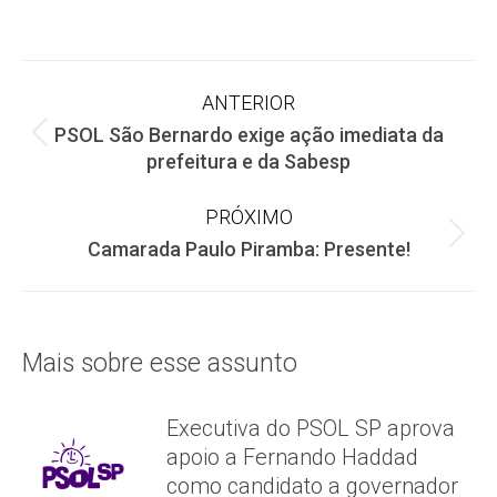
on
on
on
Facebook
X
WhatsApp
Navegação
ANTERIOR
PSOL São Bernardo exige ação imediata da
de
Post
prefeitura e da Sabesp
anterior:
post:
PRÓXIMO
Próximo
Camarada Paulo Piramba: Presente!
post:
Mais sobre esse assunto
Executiva do PSOL SP aprova
apoio a Fernando Haddad
como candidato a governador