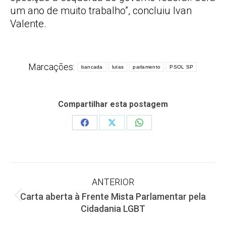
um ano de muito trabalho”, concluiu Ivan
Valente.
Marcações:
bancada
lutas
parlamento
PSOL SP
Compartilhar esta postagem
Share
Share
Share
on
on
on
Facebook
X
WhatsApp
Navegação
ANTERIOR
Carta aberta à Frente Mista Parlamentar pela
de
Post
Cidadania LGBT
anterior: