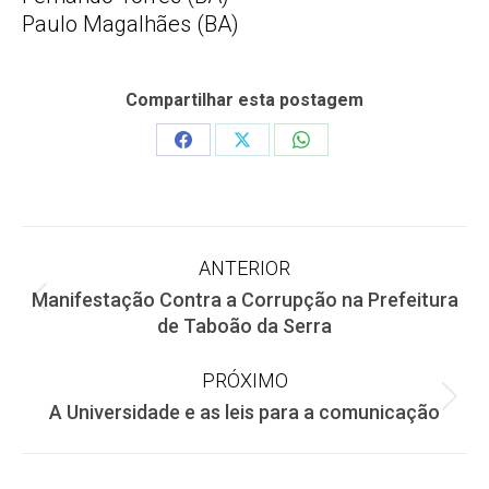
Paulo Magalhães (BA)
Compartilhar esta postagem
Share
Share
Share
on
on
on
Facebook
X
WhatsApp
Navegação
ANTERIOR
Manifestação Contra a Corrupção na Prefeitura
de
Post
de Taboão da Serra
anterior:
post:
PRÓXIMO
Próximo
A Universidade e as leis para a comunicação
post: