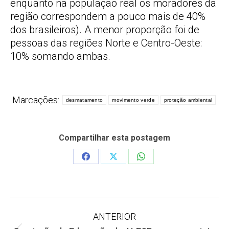
enquanto na população real os moradores da
região correspondem a pouco mais de 40%
dos brasileiros). A menor proporção foi de
pessoas das regiões Norte e Centro-Oeste:
10% somando ambas.
Marcações:
desmatamento
movimento verde
proteção ambiental
Compartilhar esta postagem
Share
Share
Share
on
on
on
Facebook
X
WhatsApp
Navegação
ANTERIOR