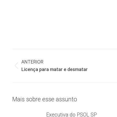
Navegação
ANTERIOR
de
Post
Licença para matar e desmatar
anterior:
post:
Mais sobre esse assunto
Executiva do PSOL SP