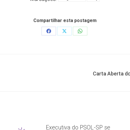
Compartilhar esta postagem
Share
Share
Share
on
on
on
Facebook
X
WhatsApp
Carta Aberta d
Próximo
post:
Executiva do PSOL-SP se