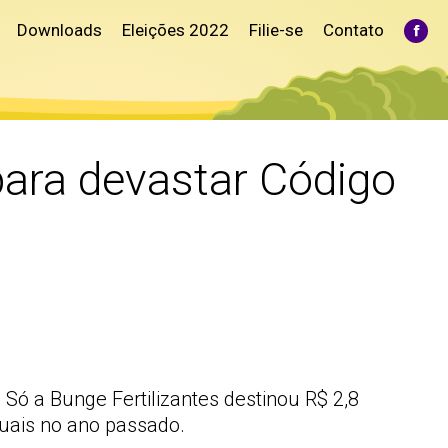
Downloads
Eleições 2022
Filie-se
Contato
Fac
pag
ope
in
ne
win
 para devastar Código
ó a Bunge Fertilizantes destinou R$ 2,8
uais no ano passado.