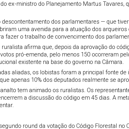
 do ex-ministro do Planejamento Martus Tavares, q
 o descontentamento dos parlamentares — que ti
 abriram uma avenida para a atuação dos arqueiro
a fazer o trabalho de convencimento dos parlamen
ruralista afirma que, depois da aprovação do cód
273 votos pró-emenda, pelo menos 150 ocorreram pe
tucional existente na base do governo na Câmara.
s aliadas, os lobistas foram a principal fonte de
é que apenas 10% dos deputados realmente se apro
 Planalto tem animado os ruralistas. Os representan
encerrem a discussão do código em 45 dias. A met
entar.
 segundo round da votação do Código Florestal no 