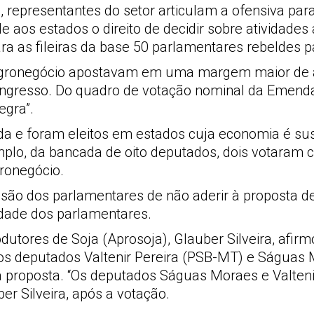
, representantes do setor articulam a ofensiva pa
aos estados o direito de decidir sobre atividades
ara as fileiras da base 50 parlamentares rebeldes 
do agronegócio apostavam em uma margem maior de 
ngresso. Do quadro de votação nominal da Emenda 
egra”.
 e foram eleitos em estados cuja economia é sus
plo, da bancada de oito deputados, dois votaram c
ronegócio.
isão dos parlamentares de não aderir à proposta de
vidade dos parlamentares.
odutores de Soja (Aprosoja), Glauber Silveira, af
do os deputados Valtenir Pereira (PSB-MT) e Ságua
à proposta. “Os deputados Ságuas Moraes e Valteni
er Silveira, após a votação.