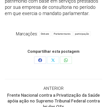
patrimônio com base em serviços prestados
por sua empresa de consultoria no período
em que exercia o mandato parlamentar.
Marcações:
Debate
Parlamentares
participação
Compartilhar esta postagem
Share
Share
Share
on
on
on
Facebook
X
WhatsApp
Navegação
ANTERIOR
Frente Nacional contra a Privatização da Saúde
de
Post
apóia ação no Supremo Tribunal Federal contra
anterior:
lei das OSs