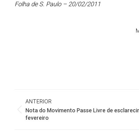
Folha de S. Paulo – 20/02/2011
M
Navegação
ANTERIOR
Nota do Movimento Passe Livre de esclareci
de
Post
fevereiro
anterior:
post: