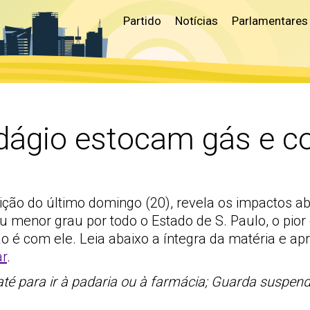
Partido
Notícias
Parlamentares
edágio estocam gás e 
dição do último domingo (20), revela os impactos 
u menor grau por todo o Estado de S. Paulo, o pio
o é com ele. Leia abaixo a íntegra da matéria e apr
ar
.
té para ir à padaria ou à farmácia; Guarda suspen