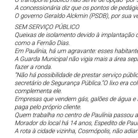
A concessionária diz que os pontos de pedágio
O governo Geraldo Alckmin (PSDB), por sua ve
SEM SERVIÇO PÚBLICO
Queixas de isolamento devido à implantação d
como a Fernão Dias.
Em Paulínia, há um agravante: esses habitante
A Guarda Municipal não vigia mais a área sepa
fazer a ronda.
“Não há possibilidade de prestar serviço públ
secretário de Segurança Pública.”O lixo era c
complementa ele.
Empresas que vendem gás, galões de água e ma
paga pelo próprio cliente.
Quem trabalha no centro de Paulínia passou a
Morador do local há 14 anos, Espedito de Pau
A rota à cidade vizinha, Cosmópolis, não adian