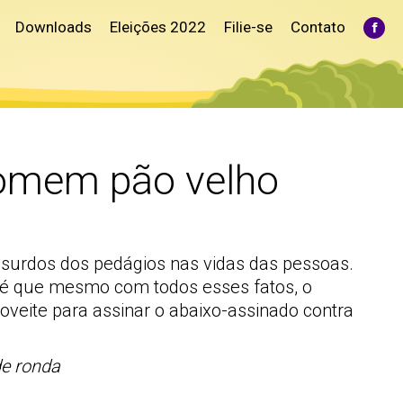
Downloads
Eleições 2022
Filie-se
Contato
Fac
pag
ope
in
ne
win
comem pão velho
absurdos dos pedágios nas vidas das pessoas.
r é que mesmo com todos esses fatos, o
oveite para assinar o abaixo-assinado contra
de ronda