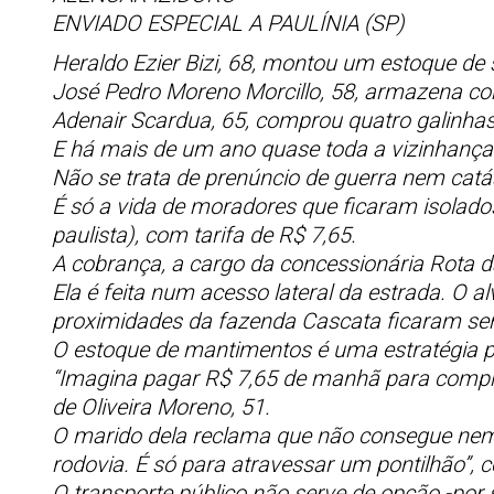
ENVIADO ESPECIAL A PAULÍNIA (SP)
Heraldo Ezier Bizi, 68, montou um estoque de 
José Pedro Moreno Morcillo, 58, armazena co
Adenair Scardua, 65, comprou quatro galinhas 
E há mais de um ano quase toda a vizinhança 
Não se trata de prenúncio de guerra nem catá
É só a vida de moradores que ficaram isolado
paulista), com tarifa de R$ 7,65.
A cobrança, a cargo da concessionária Rota 
Ela é feita num acesso lateral da estrada. O
proximidades da fazenda Cascata ficaram sem
O estoque de mantimentos é uma estratégia 
“Imagina pagar R$ 7,65 de manhã para comprar
de Oliveira Moreno, 51.
O marido dela reclama que não consegue nem
rodovia. É só para atravessar um pontilhão”, 
O transporte público não serve de opção -por