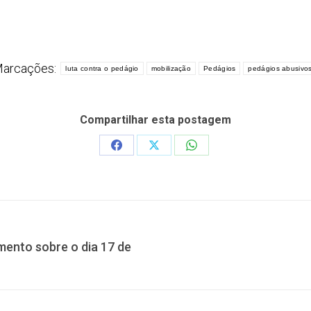
arcações:
luta contra o pedágio
mobilização
Pedágios
pedágios abusivo
Compartilhar esta postagem
Share
Share
Share
on
on
on
Facebook
X
WhatsApp
mento sobre o dia 17 de
Próximo
post: