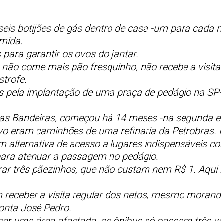
seis botijões de gás dentro de casa -um para cada mo
mida.
para garantir os ovos do jantar.
não come mais pão fresquinho, não recebe a visita 
strofe.
s pela implantação de uma praça de pedágio na SP-
das Bandeiras, começou há 14 meses -na segunda e
 alvo eram caminhões de uma refinaria da Petrobra
 alternativa de acesso a lugares indispensáveis co
para atenuar a passagem no pedágio.
 três pãezinhos, que não custam nem R$ 1. Aqui nã
 receber a visita regular dos netos, mesmo moran
conta José Pedro.
 ser uma área afastada, os ônibus só passam três ve