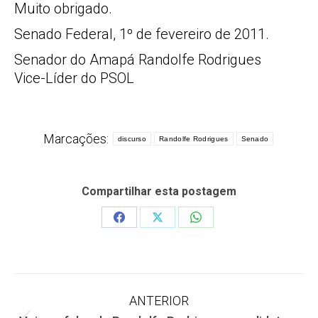
Muito obrigado.
Senado Federal, 1º de fevereiro de 2011.
Senador do Amapá Randolfe Rodrigues
Vice-Líder do PSOL
Marcações:
discurso
Randolfe Rodrigues
Senado
Compartilhar esta postagem
Share
Share
Share
on
on
on
Facebook
X
WhatsApp
Navegação
ANTERIOR