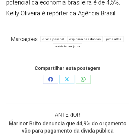
potencial da economia brasileira é de 4,5%.
Kelly Oliveira é repórter da Agência Brasil
Marcações:
dívida pessoal
explosão das dívidas
juros altos
restrição ao juros
Compartilhar esta postagem
Share
Share
Share
on
on
on
Facebook
X
WhatsApp
Navegação
ANTERIOR
Marinor Brito denuncia que 44,9% do orçamento
de
Post
vão para pagamento da dívida pública
anterior: