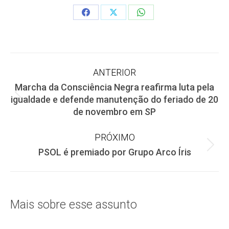
Share
Share
Share
on
on
on
Facebook
X
WhatsApp
Navegação
ANTERIOR
Marcha da Consciência Negra reafirma luta pela
de
Post
igualdade e defende manutenção do feriado de 20
anterior:
de novembro em SP
post:
PRÓXIMO
Próximo
PSOL é premiado por Grupo Arco Íris
post:
Mais sobre esse assunto