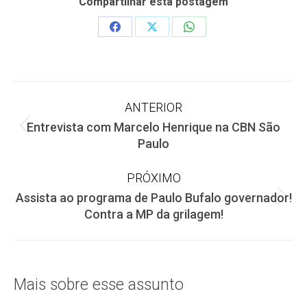
Compartilhar esta postagem
Share
Share
Share
on
on
on
Facebook
X
WhatsApp
Navegação
ANTERIOR
Entrevista com Marcelo Henrique na CBN São
de
Post
Paulo
anterior:
post:
PRÓXIMO
Assista ao programa de Paulo Bufalo governador!
Próximo
Contra a MP da grilagem!
post:
Mais sobre esse assunto