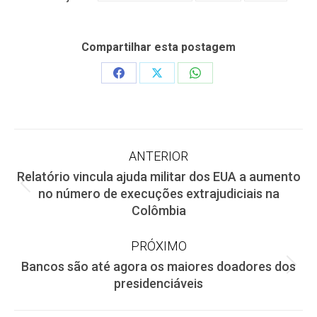
Compartilhar esta postagem
Share
Share
Share
on
on
on
Facebook
X
WhatsApp
Navegação
ANTERIOR
Relatório vincula ajuda militar dos EUA a aumento
de
Post
no número de execuções extrajudiciais na
anterior:
Colômbia
post:
PRÓXIMO
Bancos são até agora os maiores doadores dos
Próximo
presidenciáveis
post: