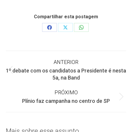
Compartilhar esta postagem
Share
Share
Share
on
on
on
Facebook
X
WhatsApp
Navegação
ANTERIOR
1º debate com os candidatos a Presidente é nesta
de
Post
5a, na Band
anterior:
post:
PRÓXIMO
Próximo
Plínio faz campanha no centro de SP
post:
Mais sobre esse assunto