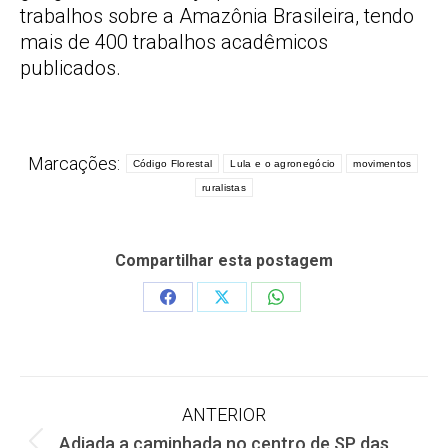
trabalhos sobre a Amazônia Brasileira, tendo
mais de 400 trabalhos acadêmicos
publicados.
Marcações:
Código Florestal
Lula e o agronegócio
movimentos
ruralistas
Compartilhar esta postagem
Share
Share
Share
on
on
on
Facebook
X
WhatsApp
Navegação
ANTERIOR
Adiada a caminhada no centro de SP das