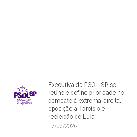
on
on
on
Facebook
X
WhatsApp
Próximo
post:
Executiva do PSOL-SP se
reúne e define prioridade no
combate à extrema-direita,
oposição a Tarcísio e
reeleição de Lula
17/03/2026