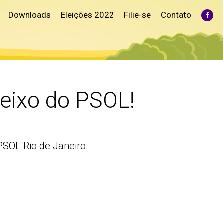
Downloads
Eleições 2022
Filie-se
Contato
Fac
pag
ope
in
ne
win
eixo do PSOL!
PSOL Rio de Janeiro.