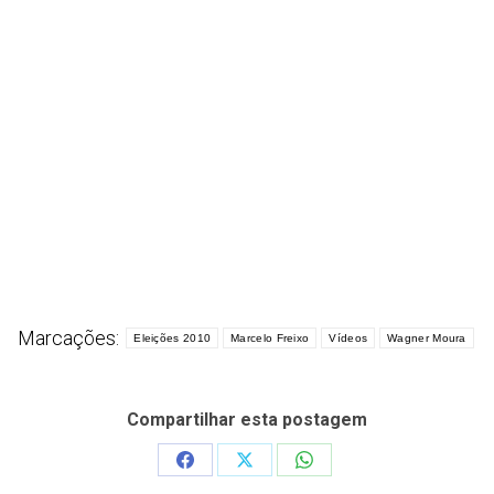
Marcações:
Eleições 2010
Marcelo Freixo
Vídeos
Wagner Moura
Compartilhar esta postagem
Share
Share
Share