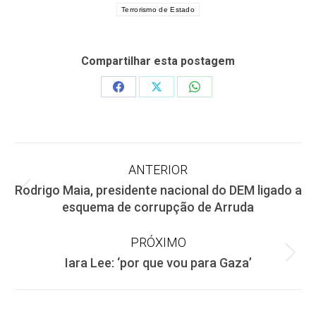
Terrorismo de Estado
Compartilhar esta postagem
Share
Share
Share
on
on
on
Facebook
X
WhatsApp
Navegação
ANTERIOR
Rodrigo Maia, presidente nacional do DEM ligado a
de
Post
esquema de corrupção de Arruda
anterior:
post:
PRÓXIMO
Próximo
Iara Lee: ‘por que vou para Gaza’
post: