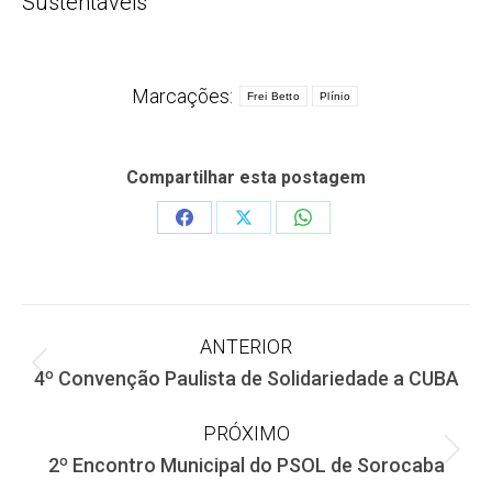
Sustentáveis
Marcações:
Frei Betto
Plínio
Compartilhar esta postagem
Share
Share
Share
on
on
on
Facebook
X
WhatsApp
Navegação
ANTERIOR
Post
4º Convenção Paulista de Solidariedade a CUBA
de
anterior:
PRÓXIMO
post:
Próximo
2º Encontro Municipal do PSOL de Sorocaba
post: