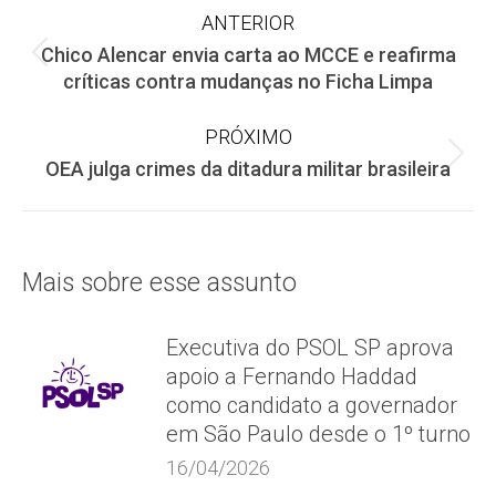
Navegação
ANTERIOR
Chico Alencar envia carta ao MCCE e reafirma
de
Post
críticas contra mudanças no Ficha Limpa
anterior:
post:
PRÓXIMO
Próximo
OEA julga crimes da ditadura militar brasileira
post:
Mais sobre esse assunto
Executiva do PSOL SP aprova
apoio a Fernando Haddad
como candidato a governador
em São Paulo desde o 1º turno
16/04/2026