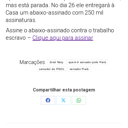
mas está parada. No dia 26 ele entregará à
Casa um abaixo-assinado com 250 mil
assinaturas.
Assine o abaixo-assinado contra o trabalho
escravo –
Clique aqui para assinar
Marcações:
José Nery
quem é senador pelo Pará
senador do PSOL
senador Pará
Compartilhar esta postagem
Share
Share
Share
on
on
on
Facebook
X
WhatsApp