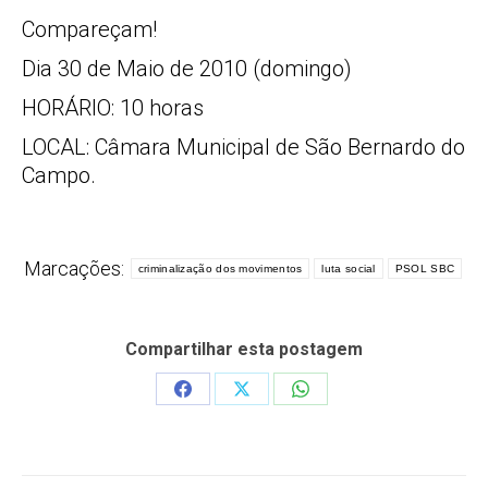
Compareçam!
Dia 30 de Maio de 2010 (domingo)
HORÁRIO: 10 horas
LOCAL: Câmara Municipal de São Bernardo do
Campo.
Marcações:
criminalização dos movimentos
luta social
PSOL SBC
Compartilhar esta postagem
Share
Share
Share
on
on
on
Facebook
X
WhatsApp