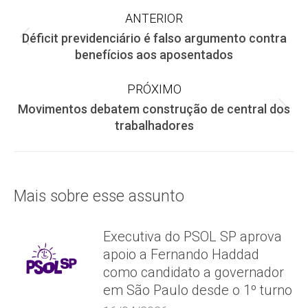
Navegação
ANTERIOR
Déficit previdenciário é falso argumento contra
de
Post
benefícios aos aposentados
anterior:
post:
PRÓXIMO
Movimentos debatem construção de central dos
Próximo
trabalhadores
post:
Mais sobre esse assunto
Executiva do PSOL SP aprova
apoio a Fernando Haddad
como candidato a governador
em São Paulo desde o 1º turno