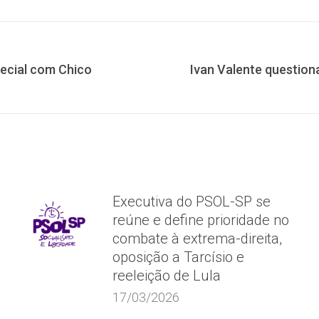
Facebook
X
WhatsApp
pecial com Chico
Ivan Valente question
Próximo
post:
Executiva do PSOL-SP se
reúne e define prioridade no
combate à extrema-direita,
oposição a Tarcísio e
reeleição de Lula
17/03/2026