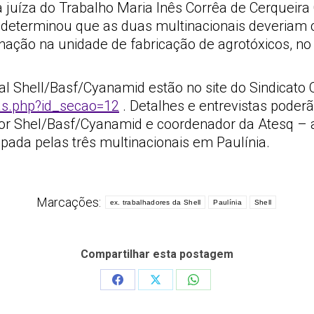
a juíza do Trabalho Maria Inês Corrêa de Cerqueira
 determinou que as duas multinacionais deveriam c
nação na unidade de fabricação de agrotóxicos, no
l Shell/Basf/Cyanamid estão no site do Sindicato 
ias.php?id_secao=12
. Detalhes e entrevistas poderã
dor Shel/Basf/Cyanamid e coordenador da Atesq – 
upada pelas três multinacionais em Paulínia.
Marcações:
ex. trabalhadores da Shell
Paulínia
Shell
Compartilhar esta postagem
Share
Share
Share
on
on
on