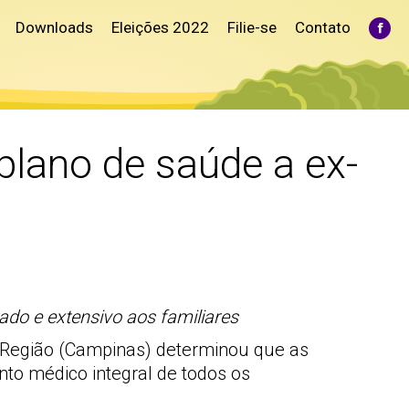
Downloads
Eleições 2022
Filie-se
Contato
Fac
pag
ope
in
ne
win
lano de saúde a ex-
do e extensivo aos familiares
 Região (Campinas) determinou que as
nto médico integral de todos os