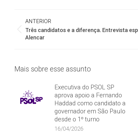
Navegação
ANTERIOR
Três candidatos e a diferença. Entrevista es
de
Post
Alencar
anterior:
post:
Mais sobre esse assunto
Executiva do PSOL SP
aprova apoio a Fernando
Haddad como candidato a
governador em São Paulo
desde o 1º turno
16/04/2026